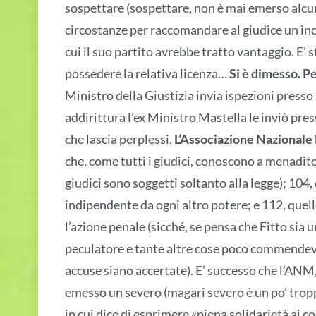
sospettare (sospettare, non è mai emerso alcun
circostanze per raccomandare al giudice un inch
cui il suo partito avrebbe tratto vantaggio. E’ 
possedere la relativa licenza…
Si è dimesso. Pe
Ministro della Giustizia invia ispezioni presso
addirittura l’ex Ministro Mastella le inviò pres
che lascia perplessi.
L’Associazione Nazionale
che, come tutti i giudici, conoscono a menadito 
giudici sono soggetti soltanto alla legge); 104
indipendente da ogni altro potere; e 112, quell
l’azione penale (sicché, se pensa che Fitto sia
peculatore e tante altre cose poco commendevo
accuse siano accertate). E’ successo che l’ANM
emesso un severo (magari severo è un po’ troppo
in cui dice di esprimere «piena solidarietà ai co