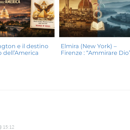
gton e il destino
Elmira (New York) –
o dell’America
Firenze : “Ammirare Dio
@ 15:12