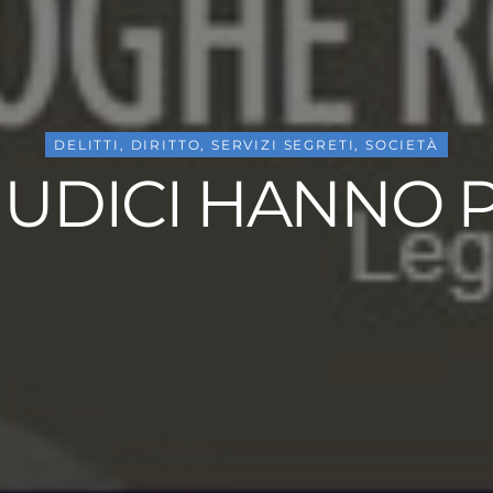
DELITTI
,
DIRITTO
,
SERVIZI SEGRETI
,
SOCIETÀ
GIUDICI HANNO