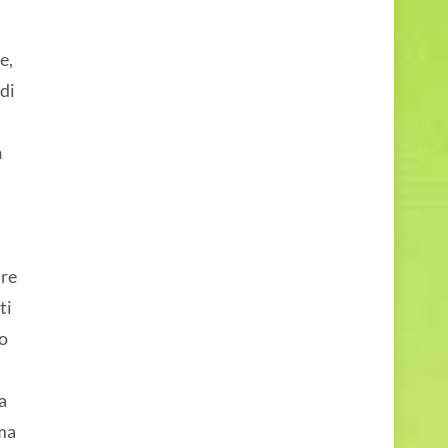
e,
di
n
are
ti
no
a
 ma