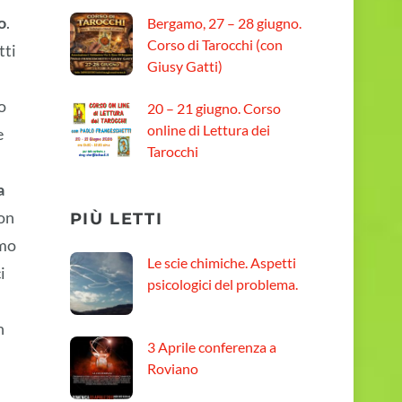
o
.
Bergamo, 27 – 28 giugno.
Corso di Tarocchi (con
tti
Giusy Gatti)
o
20 – 21 giugno. Corso
online di Lettura dei
e
Tarocchi
a
non
PIÙ LETTI
omo
Le scie chimiche. Aspetti
i
psicologici del problema.
n
3 Aprile conferenza a
Roviano