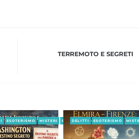
TERREMOTO E SEGRETI
A
I
SPIRITUALITÀ
ESOTERISMO
MISTERI
SPIRITUALITÀ
DELITTI
ESOTERISMO
VIDEO
MIST