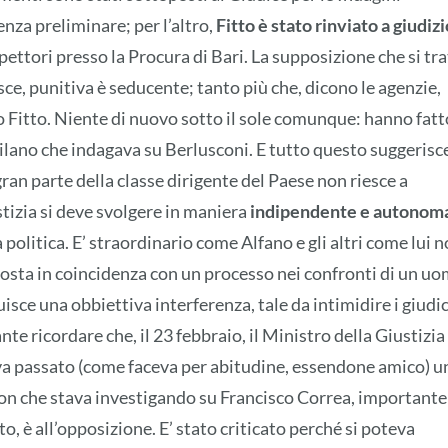
enza preliminare; per l’altro,
Fitto è stato rinviato a giudizi
spettori presso la Procura di Bari. La supposizione che si tra
iesce, punitiva è seducente; tanto più che, dicono le agenzie,
so Fitto. Niente di nuovo sotto il sole comunque: hanno fatt
Milano che indagava su Berlusconi. E tutto questo suggerisc
gran parte della classe dirigente del Paese non riesce a
izia si deve svolgere in maniera
indipendente e autonom
la politica. E’ straordinario come Alfano e gli altri come lui 
posta in coincidenza con un processo nei confronti di un u
uisce una obbiettiva interferenza, tale da intimidire i giudic
e ricordare che, il 23 febbraio, il Ministro della Giustizia
va passato (come faceva per abitudine, essendone amico) u
zon che stava investigando su Francisco Correa, importante
, è all’opposizione. E’ stato criticato perché si poteva