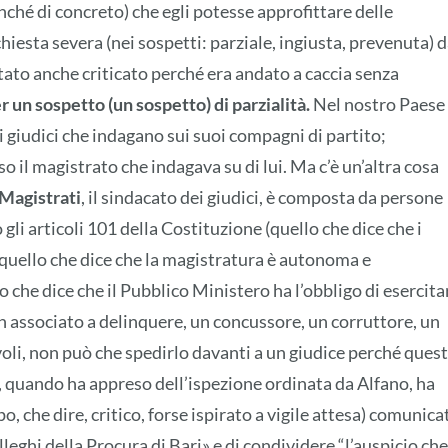
ché di concreto) che egli potesse approfittare delle
iesta severa (nei sospetti: parziale, ingiusta, prevenuta) 
stato anche criticato perché era andato a caccia senza
r un sospetto (un sospetto) di parzialità.
Nel nostro Paese 
 i giudici che indagano sui suoi compagni di partito;
so il magistrato che indagava su di lui. Ma c’è un’altra cosa
 Magistrati
, il sindacato dei giudici, è composta da persone
gli articoli 101 della Costituzione (quello che dice che i
, quello che dice che la magistratura è autonoma e
o che dice che il Pubblico Ministero ha l’obbligo di esercita
 un associato a delinquere, un concussore, un corruttore, un
li, non può che spedirlo davanti a un giudice perché ques
, quando ha appreso dell’ispezione ordinata da Alfano, ha
, che dire, critico, forse ispirato a vigile attesa) comunica
lleghi della Procura di Bari» e di condividere “l’auspicio che