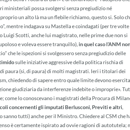
ori ministeriali possa svolgersi senza pregiudizio né
 proprio un alto là ma un flebile richiamo, questo si. Solo ch
o”, mentre indagava su Mastella e coindagati (per tre volte 
o Luigi Scotti, anche lui magistrato, nelle prime due non si
upoloso e voleva essere tranquillo),
in quel caso l’ANM no
o” che le ispezioni si svolgessero senza pregiudizio delle
timido
sulle iniziative aggressive della politica rischia di
i paura (si, di paura) di molti magistrati. Ieri i titolari dei
 Csm, chiedendo di sapere entro quale limite devono esercit
nzione giudiziaria da interferenze indebite o improprie». Tut
e; come lo conoscevano i magistrati della Procura di Mila
icoli concernenti gli imputati Berlusconi, Previti e altri
,
lo sanno tutti) anche per il Ministro. Chiedere al CSM che h
enso è certamente ispirato ad ovvie ragioni di autotutela;