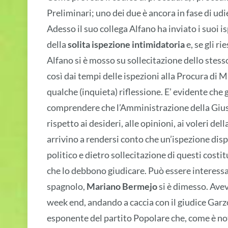
Preliminari; uno dei due è ancora in fase di udi
Adesso il suo collega Alfano ha inviato i suoi i
della
solita ispezione intimidatoria
e, se gli r
Alfano si è mosso su sollecitazione dello stes
così dai tempi delle ispezioni alla Procura di 
qualche (inquieta) riflessione. E’ evidente che 
comprendere che l’Amministrazione della Giust
rispetto ai desideri, alle opinioni, ai voleri del
arrivino a rendersi conto che un’ispezione dis
politico e dietro sollecitazione di questi costit
che lo debbono giudicare. Può essere interessant
spagnolo,
Mariano Bermejo
si è dimesso. Ave
week end, andando a caccia con il giudice Gar
esponente del partito Popolare che, come è noto