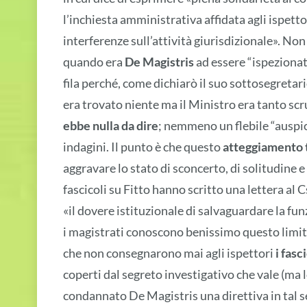
l’inchiesta amministrativa affidata agli ispett
interferenze sull’attività giurisdizionale». Non
quando era
De Magistris
ad essere “ispezionat
fila perché, come dichiarò il suo sottosegretari
era trovato niente ma il Ministro era tanto scr
ebbe nulla da dire
; nemmeno un flebile “auspici
indagini. Il punto è che questo
atteggiamento 
aggravare lo stato di sconcerto, di solitudine e d
fascicoli su Fitto hanno scritto una lettera al
«il dovere istituzionale di salvaguardare la fu
i magistrati conoscono benissimo questo limit
che non consegnarono mai agli ispettori
i fasc
coperti dal segreto investigativo che vale (ma 
condannato De Magistris una direttiva in tal s