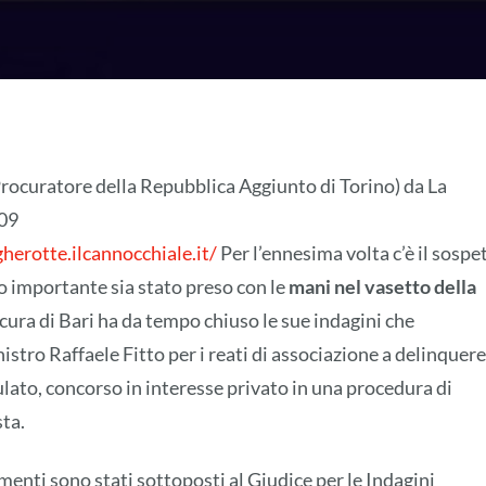
Procuratore della Repubblica Aggiunto di Torino) da La
009
gherotte.ilcannocchiale.it/
Per l’ennesima volta c’è il sospe
o importante sia stato preso con le
mani nel vasetto della
cura di Bari ha da tempo chiuso le sue indagini che
istro Raffaele Fitto per i reati di associazione a delinquere
ulato, concorso in interesse privato in una procedura di
ta.
enti sono stati sottoposti al Giudice per le Indagini