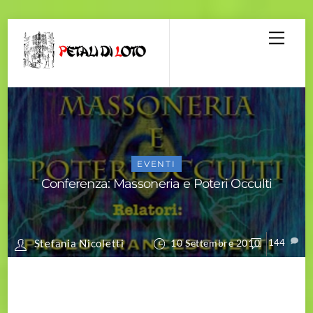
Skip
Men
to
content
EVENTI
Conferenza: Massoneria e Poteri Occulti
10 Settembre 2010
144
Stefania Nicoletti