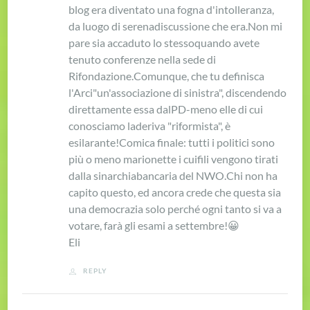
blog era diventato una fogna d'intolleranza,
da luogo di serena
discussione che era.
Non mi
pare sia accaduto lo stesso
quando avete
tenuto conferenze
nella sede di
Rifondazione.
Comunque, che tu definisca
l'Arci
"un'associazione di sinistra",
discendendo
direttamente essa dal
PD-meno elle di cui
conosciamo la
deriva "riformista", è
esilarante!
Comica finale: tutti i politici sono
più o meno marionette i cui
fili vengono tirati
dalla sinarchia
bancaria del NWO.
Chi non ha
capito questo, ed ancora crede che questa sia
una democrazia solo perché ogni tanto si va a
votare, farà gli esami a settembre!
😀
Eli
REPLY