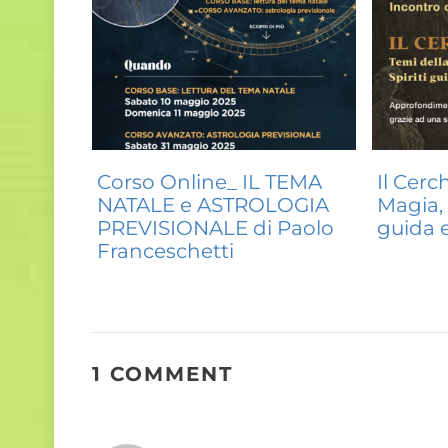
Corso Online_ IL TEMA
Il Cerc
NATALE e ASTROLOGIA
Magia, 
PREVISIONALE di Paolo
guida 
Franceschetti
1 COMMENT