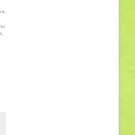
re.
 su
e,