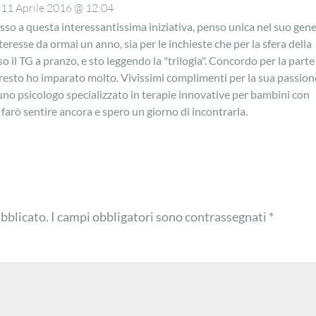
11 Aprile 2016 @ 12:04
esso a questa interessantissima iniziativa, penso unica nel suo gene
eresse da ormai un anno, sia per le inchieste che per la sfera della
o il TG a pranzo, e sto leggendo la "trilogia". Concordo per la parte
l resto ho imparato molto. Vivissimi complimenti per la sua passion
no psicologo specializzato in terapie innovative per bambini con
 farò sentire ancora e spero un giorno di incontrarla.
ubblicato.
I campi obbligatori sono contrassegnati
*