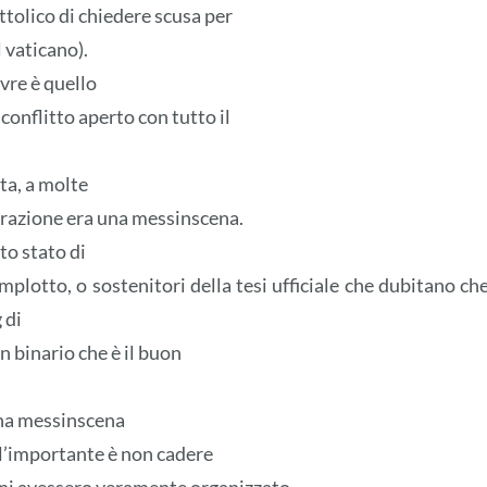
ttolico di chiedere scusa per
 vaticano).
vre è quello
 conflitto aperto con tutto il
ta, a molte
erazione era una messinscena.
to stato di
omplotto, o sostenitori della tesi ufficiale che dubitano che
 di
un binario che è il buon
una messinscena
; l’importante è non cadere