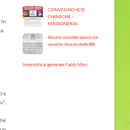
CONVEGNO SCIE
CHIMICHE –
 In
MASSONERIA
a.
Alcune considerazioni sul
recente ritorno delle BR
Intervista al generale Fabio Mini.
tra
u”.
chè
 un