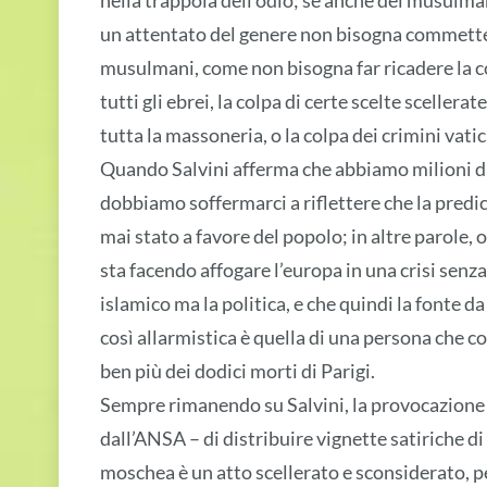
nella trappola dell’odio; se anche dei musulm
un attentato del genere non bisogna commettere
musulmani, come non bisogna far ricadere la c
tutti gli ebrei, la colpa di certe scelte sceller
tutta la massoneria, o la colpa dei crimini vatica
Quando Salvini afferma che abbiamo milioni di 
dobbiamo soffermarci a riflettere che la predi
mai stato a favore del popolo; in altre parole, 
sta facendo affogare l’europa in una crisi senza
islamico ma la politica, e che quindi la fonte 
così allarmistica è quella di una persona che c
ben più dei dodici morti di Parigi.
Sempre rimanendo su Salvini, la provocazione 
dall’ANSA – di distribuire vignette satiriche d
moschea è un atto scellerato e sconsiderato, p