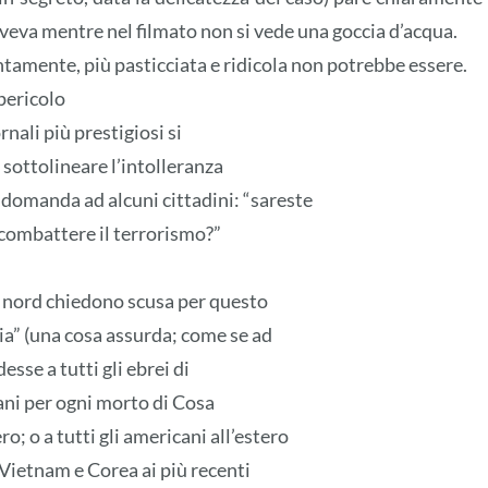
ioveva mentre nel filmato non si vede una goccia d’acqua.
tamente, più pasticciata e ridicola non potrebbe essere.
 pericolo
rnali più prestigiosi si
e sottolineare l’intolleranza
 domanda ad alcuni cittadini: “sareste
r combattere il terrorismo?”
l nord chiedono scusa per questo
nia” (una cosa assurda; come se ad
esse a tutti gli ebrei di
liani per ogni morto di Cosa
; o a tutti gli americani all’estero
a Vietnam e Corea ai più recenti