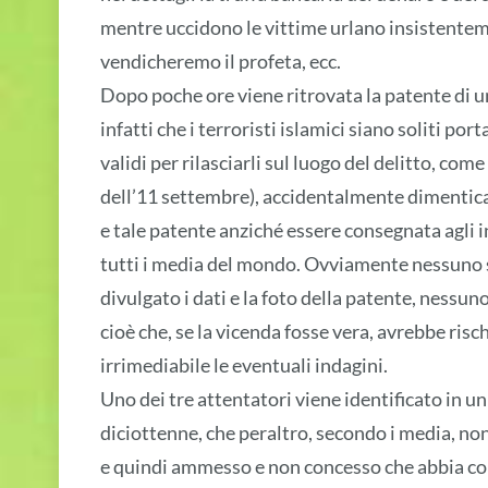
mentre uccidono le vittime urlano insistentem
vendicheremo il profeta, ecc.
Dopo poche ore viene ritrovata la patente di un
infatti che i terroristi islamici siano soliti po
validi per rilasciarli sul luogo del delitto, com
dell’11 settembre), accidentalmente dimenticat
e tale patente anziché essere consegnata agli i
tutti i media del mondo. Ovviamente nessuno 
divulgato i dati e la foto della patente, nessu
cioè che, se la vicenda fosse vera, avrebbe ri
irrimediabile le eventuali indagini.
Uno dei tre attentatori viene identificato in un
diciottenne, che peraltro, secondo i media, no
e quindi ammesso e non concesso che abbia co