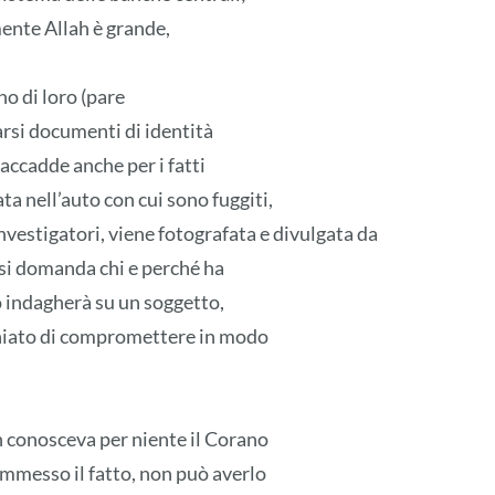
ente Allah è grande,
o di loro (pare
rtarsi documenti di identità
e accadde anche per i fatti
a nell’auto con cui sono fuggiti,
nvestigatori, viene fotografata e divulgata da
si domanda chi e perché ha
no indagherà su un soggetto,
schiato di compromettere in modo
n conosceva per niente il Corano
mmesso il fatto, non può averlo