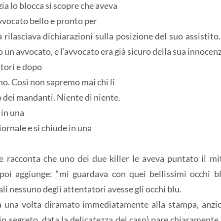
a lo blocca si scopre che aveva
avvocato bello e pronto per
 rilasciava dichiarazioni sulla posizione del suo assistito.
 un avvocato, e l’avvocato era già sicuro della sua innocenz
tori e dopo
no. Così non sapremo mai chi li
o dei mandanti. Niente di niente.
 in una
iornale e si chiude in una
 racconta che uno dei due killer le aveva puntato il mi
 poi aggiunge: “mi guardava con quei bellissimi occhi bl
li nessuno degli attentatori avesse gli occhi blu.
ora una volta diramato immediatamente alla stampa, anzi
 in segreto, data la delicatezza del caso) pare chiaramente