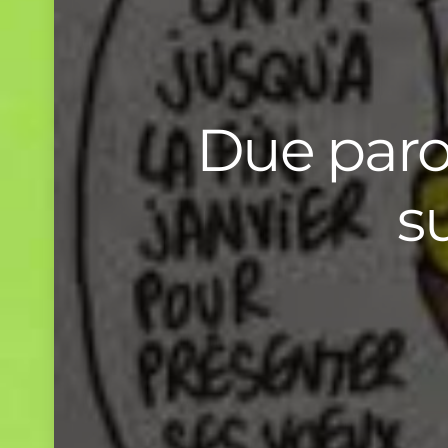
Due parol
s