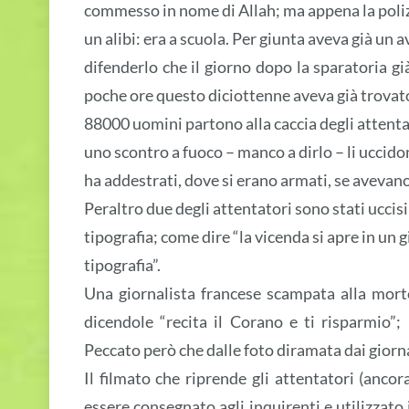
commesso in nome di Allah; ma appena la polizi
un alibi: era a scuola. Per giunta aveva già un 
difenderlo che il giorno dopo la sparatoria già
poche ore questo diciottenne aveva già trovato
88000 uomini partono alla caccia degli attenta
uno scontro a fuoco – manco a dirlo – li uccido
ha addestrati, dove si erano armati, se avevan
Peraltro due degli attentatori sono stati uccisi
tipografia; come dire “la vicenda si apre in un g
tipografia”.
Una giornalista francese scampata alla morte
dicendole “recita il Corano e ti risparmio”;
Peccato però che dalle foto diramata dai giorna
Il filmato che riprende gli attentatori (anc
essere consegnato agli inquirenti e utilizzato