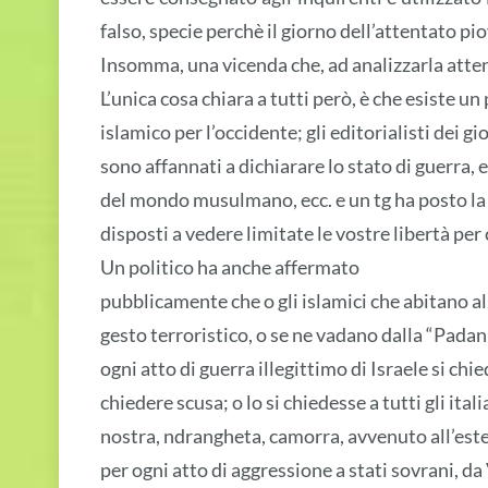
falso, specie perchè il giorno dell’attentato p
Insomma, una vicenda che, ad analizzarla atten
L’unica cosa chiara a tutti però, è che esiste un
islamico per l’occidente; gli editorialisti dei gio
sono affannati a dichiarare lo stato di guerra, 
del mondo musulmano, ecc. e un tg ha posto la
disposti a vedere limitate le vostre libertà pe
Un politico ha anche affermato
pubblicamente che o gli islamici che abitano a
gesto terroristico, o se ne vadano dalla “Pada
ogni atto di guerra illegittimo di Israele si chied
chiedere scusa; o lo si chiedesse a tutti gli ita
nostra, ndrangheta, camorra, avvenuto all’estero
per ogni atto di aggressione a stati sovrani, d