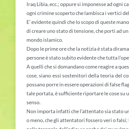
Iraq Libia, ecc.; oppure si imponesse ad ogni ca
ogni crimine scoperto che lambisca i vertici del
E’ evidente quindi che lo scopo di queste mano
di creare uno stato di tensione, che porti ad un
mondo islamico.
Dopo le prime ore che la notizia è stata dirama
persone è stato subito evidente che tutta l’op
A quelli che si domandano come reagire a ques
cose, siano essi sostenitori della teoria del c
possano porre in essere operazioni di false flag
tale portata, è sufficiente riportare le cose su 
senso.
Non importa infatti che l’attentato sia stato 
o meno, che gli attentatori fossero veri o falsi