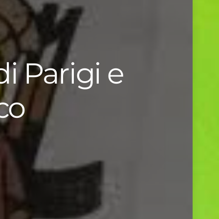
i Parigi e
co